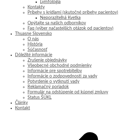
Lymfológia
Kontakty
Príbehy s krídlami (skutočné príbehy pacientov)
Neporaziteľná Kvetka
Opýtajte sa našich odborníkov
Faq (výber načastejších otázok od pacientov)
Thuasne Slovensko
O nás
História
Súčasnosť
Dôležité informácie
Zrušenie objednávky
Všeobecné obchodné podmienky
Informácie pre spotrebiteľov
Informácie o zodpovednosti za vady
Potvrdenie o vytknutí vady
Reklamačný poriadok
Formulár na odstúpenie od kúpnej zmluvy
Status ŠÚKL
Články
Kontakt