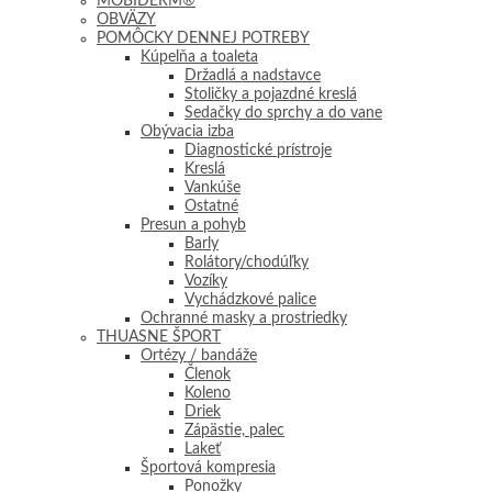
MOBIDERM®
OBVÄZY
POMÔCKY DENNEJ POTREBY
Kúpelňa a toaleta
Držadlá a nadstavce
Stoličky a pojazdné kreslá
Sedačky do sprchy a do vane
Obývacia izba
Diagnostické prístroje
Kreslá
Vankúše
Ostatné
Presun a pohyb
Barly
Rolátory/chodúľky
Vozíky
Vychádzkové palice
Ochranné masky a prostriedky
THUASNE ŠPORT
Ortézy / bandáže
Členok
Koleno
Driek
Zápästie, palec
Lakeť
Športová kompresia
Ponožky