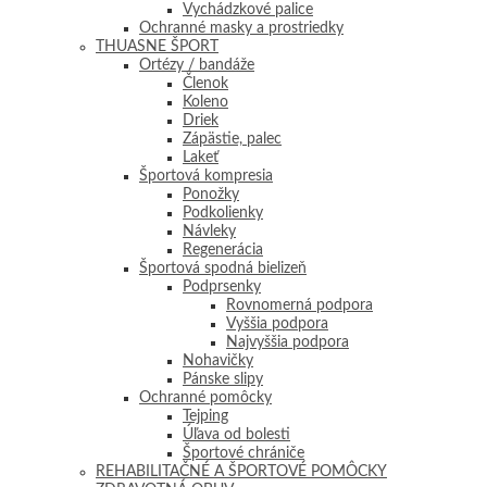
Vychádzkové palice
Ochranné masky a prostriedky
THUASNE ŠPORT
Ortézy / bandáže
Členok
Koleno
Driek
Zápästie, palec
Lakeť
Športová kompresia
Ponožky
Podkolienky
Návleky
Regenerácia
Športová spodná bielizeň
Podprsenky
Rovnomerná podpora
Vyššia podpora
Najvyššia podpora
Nohavičky
Pánske slipy
Ochranné pomôcky
Tejping
Úľava od bolesti
Športové chrániče
REHABILITAČNÉ A ŠPORTOVÉ POMÔCKY