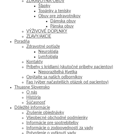
ZDRAVOTNÁ OBUV
Šľapky
Topánky a tenisky
Obuv pre zdravotníkov
Dámska obuv
Pánska obuv
VÝŽIVOVÉ DOPLNKY
ZĽAVY/AKCIE
Poradňa
Zdravotné potiaže
Neurológia
Lymfológia
Kontakty
Príbehy s krídlami (skutočné príbehy pacientov)
Neporaziteľná Kvetka
Opýtajte sa našich odborníkov
Faq (výber načastejších otázok od pacientov)
Thuasne Slovensko
O nás
História
Súčasnosť
Dôležité informácie
Zrušenie objednávky
Všeobecné obchodné podmienky
Informácie pre spotrebiteľov
Informácie o zodpovednosti za vady
Potvrdenie o vytknutí vady