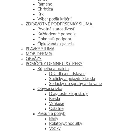
Rameno
Chrbtica
Krk
Výber podľa kritérií
ZDRAVOTNÉ PODPRSENKY SILIMA
Prvotná starostlivosť
Každodenné pohodlie
Dokonalá podpora
Čipkovaná elegancia
PLAVKY SILIMA
MOBIDERM®
OBVÄZY
POMÔCKY DENNEJ POTREBY
Kúpelňa a toaleta
Držadlá a nadstavce
Stoličky a pojazdné kreslá
Sedačky do sprchy a do vane
Obývacia izba
Diagnostické prístroje
Kreslá
Vankúše
Ostatné
Presun a pohyb
Barly
Rolátory/chodúľky
Vozíky