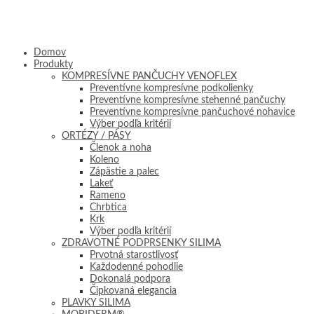
Domov
Produkty
KOMPRESÍVNE PANČUCHY VENOFLEX
Preventívne kompresívne podkolienky
Preventívne kompresívne stehenné pančuchy
Preventívne kompresívne pančuchové nohavice
Výber podľa kritérií
ORTÉZY / PÁSY
Členok a noha
Koleno
Zápästie a palec
Lakeť
Rameno
Chrbtica
Krk
Výber podľa kritérií
ZDRAVOTNÉ PODPRSENKY SILIMA
Prvotná starostlivosť
Každodenné pohodlie
Dokonalá podpora
Čipkovaná elegancia
PLAVKY SILIMA