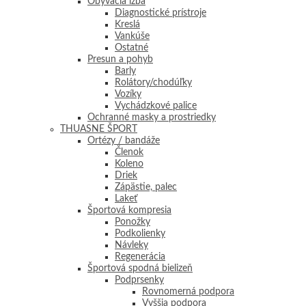
Obývacia izba
Diagnostické prístroje
Kreslá
Vankúše
Ostatné
Presun a pohyb
Barly
Rolátory/chodúľky
Vozíky
Vychádzkové palice
Ochranné masky a prostriedky
THUASNE ŠPORT
Ortézy / bandáže
Členok
Koleno
Driek
Zápästie, palec
Lakeť
Športová kompresia
Ponožky
Podkolienky
Návleky
Regenerácia
Športová spodná bielizeň
Podprsenky
Rovnomerná podpora
Vyššia podpora