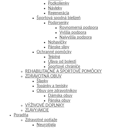
Podkolienky
Návleky
Regenerácia
Športová spodná bielizeň
Podprsenky
Rovnomerná podpora
Vyššia podpora
Najvyššia podpora
Nohavičky
Pánske slipy
Ochranné pomôcky
Tejping
Úľava od bolesti
Športové chrániče
REHABILITAČNÉ A ŠPORTOVÉ POMÔCKY
ZDRAVOTNÁ OBUV
Šľapky
Topánky a tenisky
Obuv pre zdravotníkov
Dámska obuv
Pánska obuv
VÝŽIVOVÉ DOPLNKY
ZĽAVY/AKCIE
Poradňa
Zdravotné potiaže
Neurológia