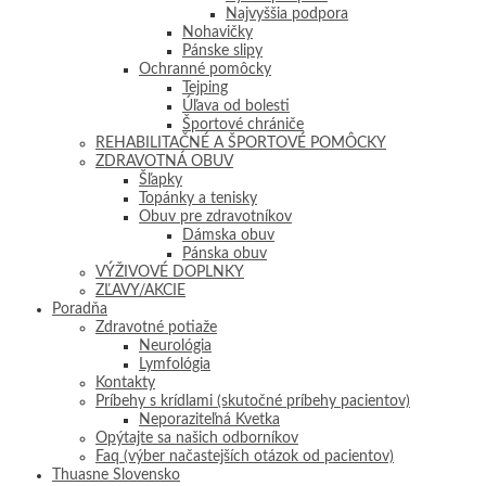
Najvyššia podpora
Nohavičky
Pánske slipy
Ochranné pomôcky
Tejping
Úľava od bolesti
Športové chrániče
REHABILITAČNÉ A ŠPORTOVÉ POMÔCKY
ZDRAVOTNÁ OBUV
Šľapky
Topánky a tenisky
Obuv pre zdravotníkov
Dámska obuv
Pánska obuv
VÝŽIVOVÉ DOPLNKY
ZĽAVY/AKCIE
Poradňa
Zdravotné potiaže
Neurológia
Lymfológia
Kontakty
Príbehy s krídlami (skutočné príbehy pacientov)
Neporaziteľná Kvetka
Opýtajte sa našich odborníkov
Faq (výber načastejších otázok od pacientov)
Thuasne Slovensko