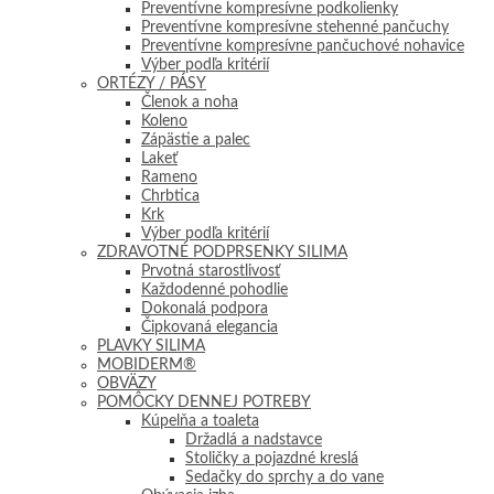
Preventívne kompresívne podkolienky
Preventívne kompresívne stehenné pančuchy
Preventívne kompresívne pančuchové nohavice
Výber podľa kritérií
ORTÉZY / PÁSY
Členok a noha
Koleno
Zápästie a palec
Lakeť
Rameno
Chrbtica
Krk
Výber podľa kritérií
ZDRAVOTNÉ PODPRSENKY SILIMA
Prvotná starostlivosť
Každodenné pohodlie
Dokonalá podpora
Čipkovaná elegancia
PLAVKY SILIMA
MOBIDERM®
OBVÄZY
POMÔCKY DENNEJ POTREBY
Kúpelňa a toaleta
Držadlá a nadstavce
Stoličky a pojazdné kreslá
Sedačky do sprchy a do vane