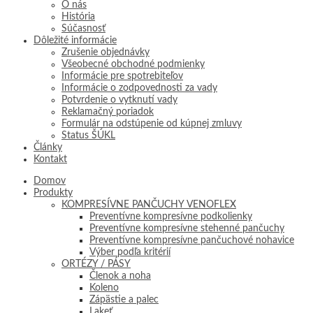
O nás
História
Súčasnosť
Dôležité informácie
Zrušenie objednávky
Všeobecné obchodné podmienky
Informácie pre spotrebiteľov
Informácie o zodpovednosti za vady
Potvrdenie o vytknutí vady
Reklamačný poriadok
Formulár na odstúpenie od kúpnej zmluvy
Status ŠÚKL
Články
Kontakt
Domov
Produkty
KOMPRESÍVNE PANČUCHY VENOFLEX
Preventívne kompresívne podkolienky
Preventívne kompresívne stehenné pančuchy
Preventívne kompresívne pančuchové nohavice
Výber podľa kritérií
ORTÉZY / PÁSY
Členok a noha
Koleno
Zápästie a palec
Lakeť