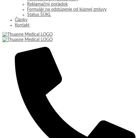
Reklamačný poriadok
Formulár na odstúpenie od kúpnej zmluvy
Status ŠÚKL
Články
Kontakt