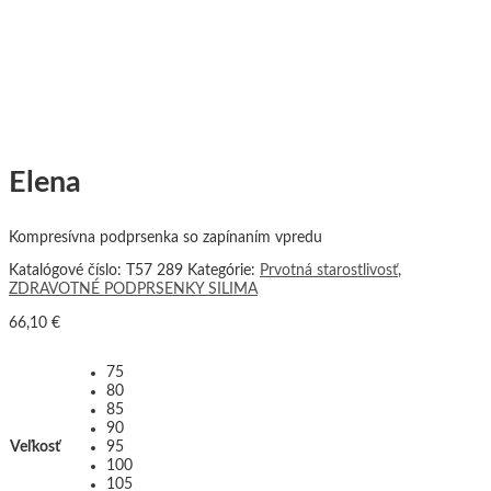
Elena
Kompresívna podprsenka so zapínaním vpredu
Katalógové číslo:
T57 289
Kategórie:
Prvotná starostlivosť
,
ZDRAVOTNÉ PODPRSENKY SILIMA
66,10
€
75
80
85
90
Veľkosť
95
100
105