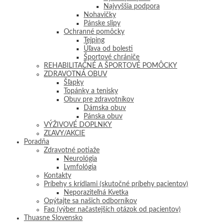
Najvyššia podpora
Nohavičky
Pánske slipy
Ochranné pomôcky
Tejping
Úľava od bolesti
Športové chrániče
REHABILITAČNÉ A ŠPORTOVÉ POMÔCKY
ZDRAVOTNÁ OBUV
Šľapky
Topánky a tenisky
Obuv pre zdravotníkov
Dámska obuv
Pánska obuv
VÝŽIVOVÉ DOPLNKY
ZĽAVY/AKCIE
Poradňa
Zdravotné potiaže
Neurológia
Lymfológia
Kontakty
Príbehy s krídlami (skutočné príbehy pacientov)
Neporaziteľná Kvetka
Opýtajte sa našich odborníkov
Faq (výber načastejších otázok od pacientov)
Thuasne Slovensko