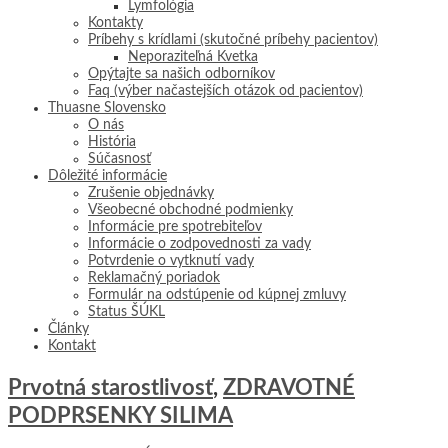
Lymfológia
Kontakty
Príbehy s krídlami (skutočné príbehy pacientov)
Neporaziteľná Kvetka
Opýtajte sa našich odborníkov
Faq (výber načastejších otázok od pacientov)
Thuasne Slovensko
O nás
História
Súčasnosť
Dôležité informácie
Zrušenie objednávky
Všeobecné obchodné podmienky
Informácie pre spotrebiteľov
Informácie o zodpovednosti za vady
Potvrdenie o vytknutí vady
Reklamačný poriadok
Formulár na odstúpenie od kúpnej zmluvy
Status ŠÚKL
Články
Kontakt
Prvotná starostlivosť
,
ZDRAVOTNÉ
PODPRSENKY SILIMA