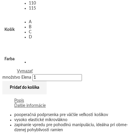
110
115
A
B
Košík
C
D
Farba
Vymazať
množstvo Elena
Pridať do košíka
Popis
Ďalšie informácie
pooperačná podprsenka pre väčšie veľkosti košíkov
vysoko elastické mikrovlákno
zapínanie vpredu pre pohodlnú manipuláciu, ideálna pri obme-
dzenej pohyblivosti ramien