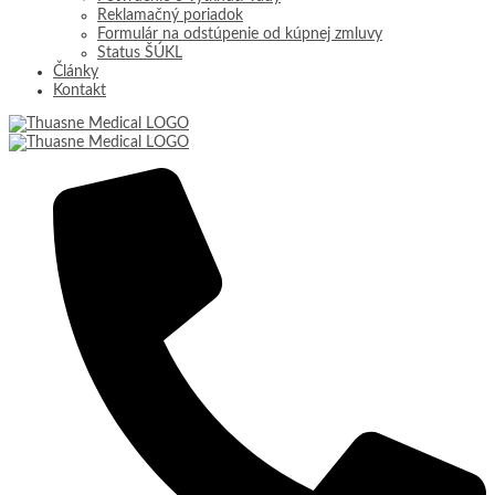
Reklamačný poriadok
Formulár na odstúpenie od kúpnej zmluvy
Status ŠÚKL
Články
Kontakt