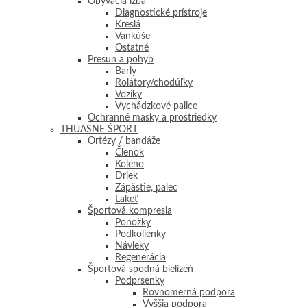
Obývacia izba
Diagnostické prístroje
Kreslá
Vankúše
Ostatné
Presun a pohyb
Barly
Rolátory/chodúľky
Vozíky
Vychádzkové palice
Ochranné masky a prostriedky
THUASNE ŠPORT
Ortézy / bandáže
Členok
Koleno
Driek
Zápästie, palec
Lakeť
Športová kompresia
Ponožky
Podkolienky
Návleky
Regenerácia
Športová spodná bielizeň
Podprsenky
Rovnomerná podpora
Vyššia podpora