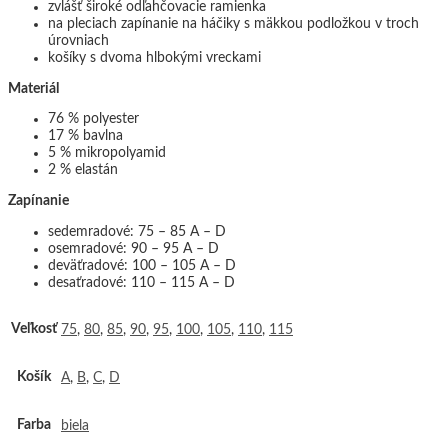
zvlášť široké odľahčovacie ramienka
na pleciach zapínanie na háčiky s mäkkou podložkou v troch
úrovniach
košíky s dvoma hlbokými vreckami
Materiál
76 % polyester
17 % bavlna
5 % mikropolyamid
2 % elastán
Zapínanie
sedemradové: 75 – 85 A – D
osemradové: 90 – 95 A – D
deväťradové: 100 – 105 A – D
desaťradové: 110 – 115 A – D
Veľkosť
75
,
80
,
85
,
90
,
95
,
100
,
105
,
110
,
115
Košík
A
,
B
,
C
,
D
Farba
biela