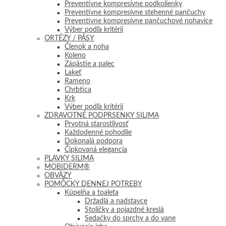
Preventívne kompresívne podkolienky
Preventívne kompresívne stehenné pančuchy
Preventívne kompresívne pančuchové nohavice
Výber podľa kritérií
ORTÉZY / PÁSY
Členok a noha
Koleno
Zápästie a palec
Lakeť
Rameno
Chrbtica
Krk
Výber podľa kritérií
ZDRAVOTNÉ PODPRSENKY SILIMA
Prvotná starostlivosť
Každodenné pohodlie
Dokonalá podpora
Čipkovaná elegancia
PLAVKY SILIMA
MOBIDERM®
OBVÄZY
POMÔCKY DENNEJ POTREBY
Kúpelňa a toaleta
Držadlá a nadstavce
Stoličky a pojazdné kreslá
Sedačky do sprchy a do vane