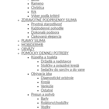
Rameno
Chrbtica
Krk
Výber podľa kritérií
ZDRAVOTNÉ PODPRSENKY SILIMA
Prvotná starostlivosť
Každodenné pohodlie
Dokonalá podpora
Čipkovaná elegancia
PLAVKY SILIMA
MOBIDERM®
OBVÄZY
POMÔCKY DENNEJ POTREBY
Kúpelňa a toaleta
Držadlá a nadstavce
Stoličky a pojazdné kreslá
Sedačky do sprchy a do vane
Obývacia izba
Diagnostické prístroje
Kreslá
Vankúše
Ostatné
Presun a pohyb
Barly
Rolátory/chodúľky
Vozíky