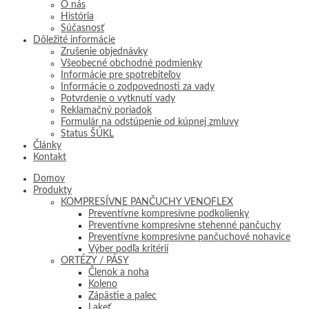
O nás
História
Súčasnosť
Dôležité informácie
Zrušenie objednávky
Všeobecné obchodné podmienky
Informácie pre spotrebiteľov
Informácie o zodpovednosti za vady
Potvrdenie o vytknutí vady
Reklamačný poriadok
Formulár na odstúpenie od kúpnej zmluvy
Status ŠÚKL
Články
Kontakt
Domov
Produkty
KOMPRESÍVNE PANČUCHY VENOFLEX
Preventívne kompresívne podkolienky
Preventívne kompresívne stehenné pančuchy
Preventívne kompresívne pančuchové nohavice
Výber podľa kritérií
ORTÉZY / PÁSY
Členok a noha
Koleno
Zápästie a palec
Lakeť