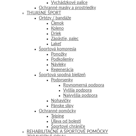
Vychádzkové palice
Ochranné masky a prostriedky
THUASNE ŠPORT
Ortézy / bandáže
Členok
Koleno
Driek
Zápästie, palec
Lakeť
Športová kompresia
Ponožky
Podkolienky
Návleky
Regenerácia
Športová spodná bielizeň
Podprsenky
Rovnomerná podpora
Vyššia podpora
Najvyššia podpora
Nohavičky
Pánske slipy
Ochranné pomôcky
Tejping
Úľava od bolesti
Športové chrániče
REHABILITAČNÉ A ŠPORTOVÉ POMÔCKY