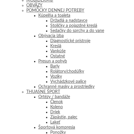
MOBIDERM®
OBVÄZY
POMÔCKY DENNEJ POTREBY
Kúpelňa a toaleta
Držadlá a nadstavce
Stoličky a pojazdné kreslá
Sedačky do sprchy a do vane
Obývacia izba
Diagnostické prístroje
Kreslá
Vankúše
Ostatné
Presun a pohyb
Barly
Rolátory/chodúľky
Vozíky
Vychádzkové palice
Ochranné masky a prostriedky
THUASNE ŠPORT
Ortézy / bandáže
Členok
Koleno
Driek
Zápästie, palec
Lakeť
Športová kompresia
Ponožky