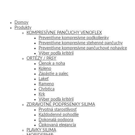
Domov
Produkty
KOMPRESÍVNE PANČUCHY VENOFLEX
Preventívne kompresívne podkolienky
Preventívne kompresívne stehenné pančuchy
Preventívne kompresívne pančuchové nohavice
Výber podľa kritérií
ORTÉZY / PÁSY
Členok a noha
Koleno
Zápästie a palec
Lakeť
Rameno
Chrbtica
Krk
Výber podľa kritérií
ZDRAVOTNÉ PODPRSENKY SILIMA
Prvotná starostlivosť
Každodenné pohodlie
Dokonalá podpora
Čipkovaná elegancia
PLAVKY SILIMA