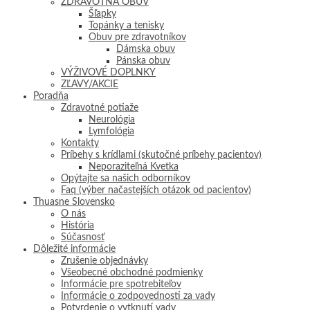
ZDRAVOTNÁ OBUV
Šľapky
Topánky a tenisky
Obuv pre zdravotníkov
Dámska obuv
Pánska obuv
VÝŽIVOVÉ DOPLNKY
ZĽAVY/AKCIE
Poradňa
Zdravotné potiaže
Neurológia
Lymfológia
Kontakty
Príbehy s krídlami (skutočné príbehy pacientov)
Neporaziteľná Kvetka
Opýtajte sa našich odborníkov
Faq (výber načastejších otázok od pacientov)
Thuasne Slovensko
O nás
História
Súčasnosť
Dôležité informácie
Zrušenie objednávky
Všeobecné obchodné podmienky
Informácie pre spotrebiteľov
Informácie o zodpovednosti za vady
Potvrdenie o vytknutí vady