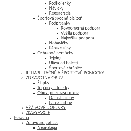
Podkolienky
Návleky
Regenerácia
Športová spodná bielizeň
Podprsenky
Rovnomerná podpora
Vyššia podpora
Najvyššia podpora
Nohavičky
Pánske slipy
Ochranné pomôcky
Tejping
Úľava od bolesti
Športové chrániče
REHABILITAČNÉ A ŠPORTOVÉ POMÔCKY
ZDRAVOTNÁ OBUV
Šľapky
Topánky a tenisky
Obuv pre zdravotníkov
Dámska obuv
Pánska obuv
VÝŽIVOVÉ DOPLNKY
ZĽAVY/AKCIE
Poradňa
Zdravotné potiaže
Neurológia