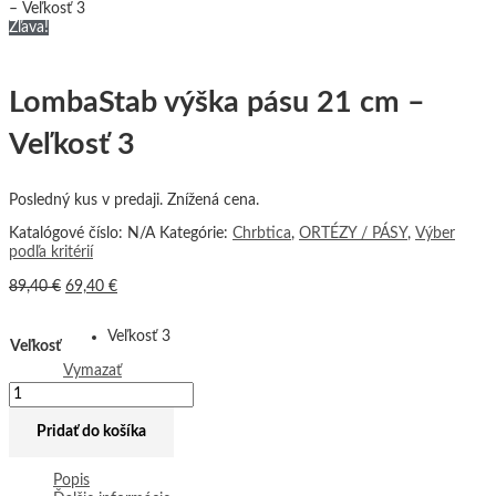
– Veľkosť 3
Zľava!
LombaStab výška pásu 21 cm –
Veľkosť 3
Posledný kus v predaji. Znížená cena.
Katalógové číslo:
N/A
Kategórie:
Chrbtica
,
ORTÉZY / PÁSY
,
Výber
podľa kritérií
89,40
€
69,40
€
Veľkosť 3
Veľkosť
Vymazať
Pridať do košíka
Popis