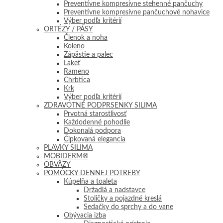
Preventívne kompresívne stehenné pančuchy
Preventívne kompresívne pančuchové nohavice
Výber podľa kritérií
ORTÉZY / PÁSY
Členok a noha
Koleno
Zápästie a palec
Lakeť
Rameno
Chrbtica
Krk
Výber podľa kritérií
ZDRAVOTNÉ PODPRSENKY SILIMA
Prvotná starostlivosť
Každodenné pohodlie
Dokonalá podpora
Čipkovaná elegancia
PLAVKY SILIMA
MOBIDERM®
OBVÄZY
POMÔCKY DENNEJ POTREBY
Kúpelňa a toaleta
Držadlá a nadstavce
Stoličky a pojazdné kreslá
Sedačky do sprchy a do vane
Obývacia izba