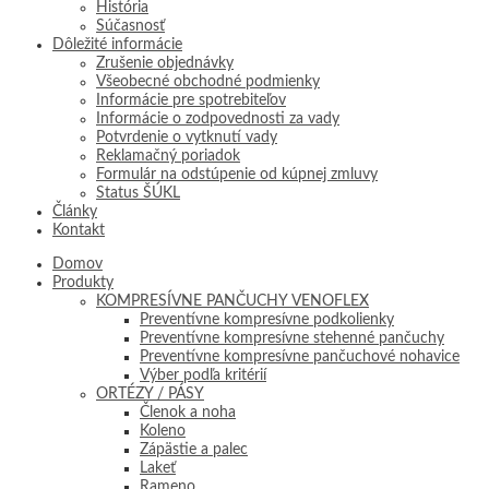
História
Súčasnosť
Dôležité informácie
Zrušenie objednávky
Všeobecné obchodné podmienky
Informácie pre spotrebiteľov
Informácie o zodpovednosti za vady
Potvrdenie o vytknutí vady
Reklamačný poriadok
Formulár na odstúpenie od kúpnej zmluvy
Status ŠÚKL
Články
Kontakt
Domov
Produkty
KOMPRESÍVNE PANČUCHY VENOFLEX
Preventívne kompresívne podkolienky
Preventívne kompresívne stehenné pančuchy
Preventívne kompresívne pančuchové nohavice
Výber podľa kritérií
ORTÉZY / PÁSY
Členok a noha
Koleno
Zápästie a palec
Lakeť
Rameno