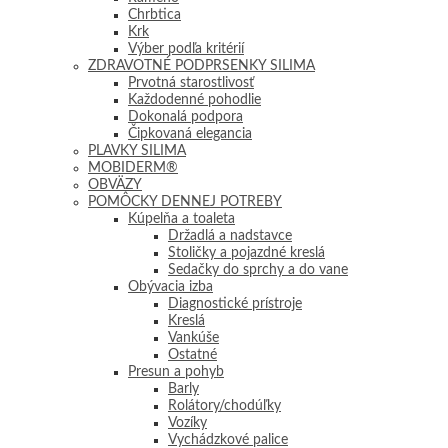
Chrbtica
Krk
Výber podľa kritérií
ZDRAVOTNÉ PODPRSENKY SILIMA
Prvotná starostlivosť
Každodenné pohodlie
Dokonalá podpora
Čipkovaná elegancia
PLAVKY SILIMA
MOBIDERM®
OBVÄZY
POMÔCKY DENNEJ POTREBY
Kúpelňa a toaleta
Držadlá a nadstavce
Stoličky a pojazdné kreslá
Sedačky do sprchy a do vane
Obývacia izba
Diagnostické prístroje
Kreslá
Vankúše
Ostatné
Presun a pohyb
Barly
Rolátory/chodúľky
Vozíky
Vychádzkové palice