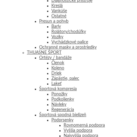
Diagnostické prístroje
Kreslá
Vankúše
Ostatné
Presun a pohyb
Barly
Rolátory/chodúľky
Vozíky
Vychádzkové palice
Ochranné masky a prostriedky
THUASNE ŠPORT
Ortézy / bandáže
Členok
Koleno
Driek
Zápästie, palec
Lakeť
Športová kompresia
Ponožky
Podkolienky
Návleky
Regenerácia
Športová spodná bielizeň
Podprsenky
Rovnomerná podpora
Vyššia podpora
Najvyššia podpora