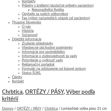
Kontakty
Príbehy s krídlami (skutočné príbehy pacientov)
Neporaziteľná Kvetka
Opýtajte sa našich odborníkov
Faq (výber načastejších otázok od pacientov)
Thuasne Slovensko
O nás
História
Súčasnosť
Dôležité informácie
Zrušenie objednávky
Všeobecné obchodné podmienky
Informácie pre spotrebiteľov
Informácie o zodpovednosti za vady
Potvrdenie o vytknutí vady
Reklamačný poriadok
Formulár na odstúpenie od kúpnej zmluvy
Status ŠÚKL
Články
Kontakt
Chrbtica
,
ORTÉZY / PÁSY
,
Výber podľa
kritérií
Domov
/
ORTÉZY / PÁSY
/
Chrbtica
/ LombaStab výška pásu 21 cm