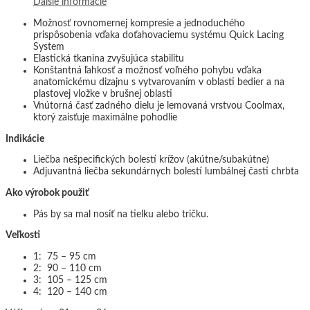
Ďalšie informácie
Možnosť rovnomernej kompresie a jednoduchého
prispôsobenia vďaka doťahovaciemu systému Quick Lacing
System
Elastická tkanina zvyšujúca stabilitu
Konštantná ľahkosť a možnosť voľného pohybu vďaka
anatomickému dizajnu s vytvarovaním v oblasti bedier a na
plastovej vložke v brušnej oblasti
Vnútorná časť zadného dielu je lemovaná vrstvou Coolmax,
ktorý zaisťuje maximálne pohodlie
Indikácie
Liečba nešpecifických bolestí krížov (akútne/subakútne)
Adjuvantná liečba sekundárnych bolestí lumbálnej časti chrbta
Ako výrobok použiť
Pás by sa mal nosiť na tielku alebo tričku.
Veľkosti
1: 75 – 95 cm
2: 90 – 110 cm
3: 105 – 125 cm
4: 120 – 140 cm