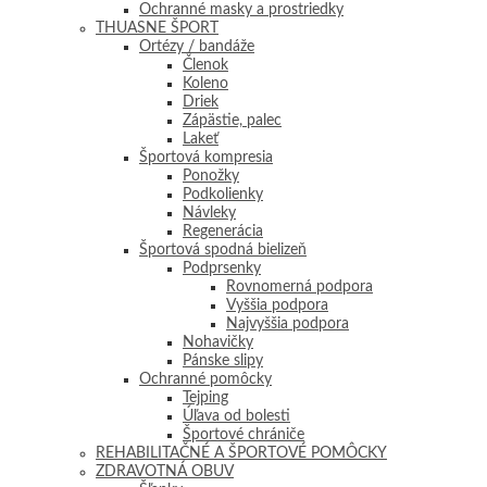
Ochranné masky a prostriedky
THUASNE ŠPORT
Ortézy / bandáže
Členok
Koleno
Driek
Zápästie, palec
Lakeť
Športová kompresia
Ponožky
Podkolienky
Návleky
Regenerácia
Športová spodná bielizeň
Podprsenky
Rovnomerná podpora
Vyššia podpora
Najvyššia podpora
Nohavičky
Pánske slipy
Ochranné pomôcky
Tejping
Úľava od bolesti
Športové chrániče
REHABILITAČNÉ A ŠPORTOVÉ POMÔCKY
ZDRAVOTNÁ OBUV