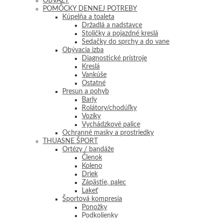
OBVÄZY
POMÔCKY DENNEJ POTREBY
Kúpelňa a toaleta
Držadlá a nadstavce
Stoličky a pojazdné kreslá
Sedačky do sprchy a do vane
Obývacia izba
Diagnostické prístroje
Kreslá
Vankúše
Ostatné
Presun a pohyb
Barly
Rolátory/chodúľky
Vozíky
Vychádzkové palice
Ochranné masky a prostriedky
THUASNE ŠPORT
Ortézy / bandáže
Členok
Koleno
Driek
Zápästie, palec
Lakeť
Športová kompresia
Ponožky
Podkolienky