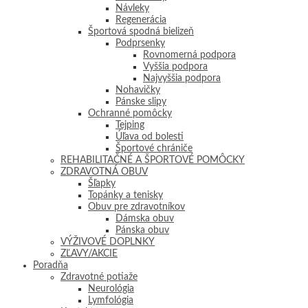
Návleky
Regenerácia
Športová spodná bielizeň
Podprsenky
Rovnomerná podpora
Vyššia podpora
Najvyššia podpora
Nohavičky
Pánske slipy
Ochranné pomôcky
Tejping
Úľava od bolesti
Športové chrániče
REHABILITAČNÉ A ŠPORTOVÉ POMÔCKY
ZDRAVOTNÁ OBUV
Šľapky
Topánky a tenisky
Obuv pre zdravotníkov
Dámska obuv
Pánska obuv
VÝŽIVOVÉ DOPLNKY
ZĽAVY/AKCIE
Poradňa
Zdravotné potiaže
Neurológia
Lymfológia