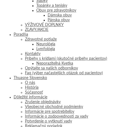
Šľapky
Topánky a tenisky
Obuv pre zdravotníkov
Dámska obuv
Pánska obuv
VÝŽIVOVÉ DOPLNKY
ZĽAVY/AKCIE
Poradňa
Zdravotné potiaže
Neurológia
Lymfológia
Kontakty
Príbehy s krídlami (skutočné príbehy pacientov)
Neporaziteľná Kvetka
Opýtajte sa našich odborníkov
Faq (výber načastejších otázok od pacientov)
Thuasne Slovensko
O nás
História
Súčasnosť
Dôležité informácie
Zrušenie objednávky
Všeobecné obchodné podmienky
Informácie pre spotrebiteľov
Informácie o zodpovednosti za vady
Potvrdenie o vytknutí vady
Reklamačný poriadok