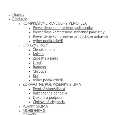
Domov
Produkty
KOMPRESÍVNE PANČUCHY VENOFLEX
Preventívne kompresívne podkolienky
Preventívne kompresívne stehenné pančuchy
Preventívne kompresívne pančuchové nohavice
Výber podľa kritérií
ORTÉZY / PÁSY
Členok a noha
Koleno
Zápästie a palec
Lakeť
Rameno
Chrbtica
Krk
Výber podľa kritérií
ZDRAVOTNÉ PODPRSENKY SILIMA
Prvotná starostlivosť
Každodenné pohodlie
Dokonalá podpora
Čipkovaná elegancia
PLAVKY SILIMA
MOBIDERM®