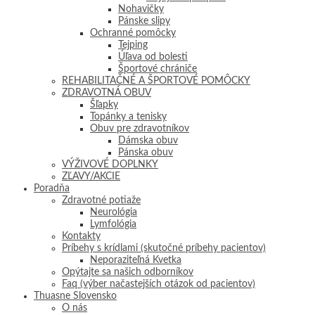
Nohavičky
Pánske slipy
Ochranné pomôcky
Tejping
Úľava od bolesti
Športové chrániče
REHABILITAČNÉ A ŠPORTOVÉ POMÔCKY
ZDRAVOTNÁ OBUV
Šľapky
Topánky a tenisky
Obuv pre zdravotníkov
Dámska obuv
Pánska obuv
VÝŽIVOVÉ DOPLNKY
ZĽAVY/AKCIE
Poradňa
Zdravotné potiaže
Neurológia
Lymfológia
Kontakty
Príbehy s krídlami (skutočné príbehy pacientov)
Neporaziteľná Kvetka
Opýtajte sa našich odborníkov
Faq (výber načastejších otázok od pacientov)
Thuasne Slovensko
O nás