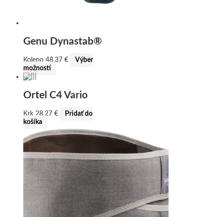
Genu Dynastab®
Koleno
48,37
€
Výber
možností
Ortel C4 Vario
Krk
28,27
€
Pridať do
košíka