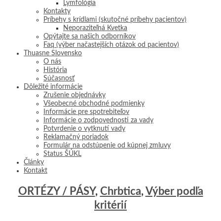
Lymfológia
Kontakty
Príbehy s krídlami (skutočné príbehy pacientov)
Neporaziteľná Kvetka
Opýtajte sa našich odborníkov
Faq (výber načastejších otázok od pacientov)
Thuasne Slovensko
O nás
História
Súčasnosť
Dôležité informácie
Zrušenie objednávky
Všeobecné obchodné podmienky
Informácie pre spotrebiteľov
Informácie o zodpovednosti za vady
Potvrdenie o vytknutí vady
Reklamačný poriadok
Formulár na odstúpenie od kúpnej zmluvy
Status ŠÚKL
Články
Kontakt
ORTÉZY / PÁSY
,
Chrbtica
,
Výber podľa
kritérií