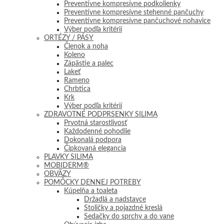
Preventívne kompresívne podkolienky
Preventívne kompresívne stehenné pančuchy
Preventívne kompresívne pančuchové nohavice
Výber podľa kritérií
ORTÉZY / PÁSY
Členok a noha
Koleno
Zápästie a palec
Lakeť
Rameno
Chrbtica
Krk
Výber podľa kritérií
ZDRAVOTNÉ PODPRSENKY SILIMA
Prvotná starostlivosť
Každodenné pohodlie
Dokonalá podpora
Čipkovaná elegancia
PLAVKY SILIMA
MOBIDERM®
OBVÄZY
POMÔCKY DENNEJ POTREBY
Kúpelňa a toaleta
Držadlá a nadstavce
Stoličky a pojazdné kreslá
Sedačky do sprchy a do vane