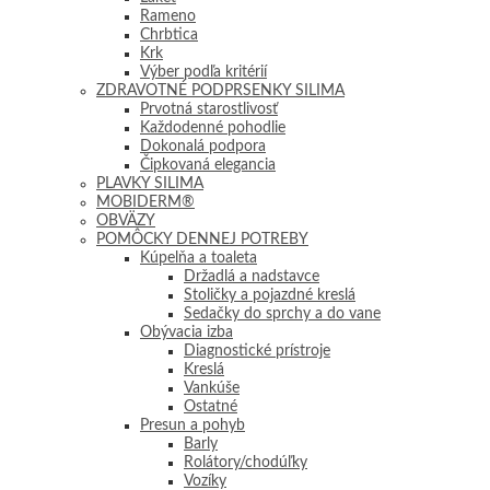
Rameno
Chrbtica
Krk
Výber podľa kritérií
ZDRAVOTNÉ PODPRSENKY SILIMA
Prvotná starostlivosť
Každodenné pohodlie
Dokonalá podpora
Čipkovaná elegancia
PLAVKY SILIMA
MOBIDERM®
OBVÄZY
POMÔCKY DENNEJ POTREBY
Kúpelňa a toaleta
Držadlá a nadstavce
Stoličky a pojazdné kreslá
Sedačky do sprchy a do vane
Obývacia izba
Diagnostické prístroje
Kreslá
Vankúše
Ostatné
Presun a pohyb
Barly
Rolátory/chodúľky
Vozíky