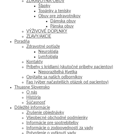
ZDRAVOTNÁ OBUV
Šľapky
Topánky a tenisky
Obuv pre zdravotníkov
Dámska obuv
Pánska obuv
VÝŽIVOVÉ DOPLNKY
ZĽAVY/AKCIE
Poradňa
Zdravotné potiaže
Neurológia
Lymfológia
Kontakty
Príbehy s krídlami (skutočné príbehy pacientov)
Neporaziteľná Kvetka
Opýtajte sa našich odborníkov
Faq (výber načastejších otázok od pacientov)
Thuasne Slovensko
O nás
História
Súčasnosť
Dôležité informácie
Zrušenie objednávky
Všeobecné obchodné podmienky
Informácie pre spotrebiteľov
Informácie o zodpovednosti za vady
Potvrdenie o vytknutí vady