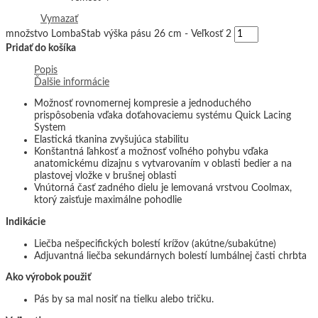
Vymazať
množstvo LombaStab výška pásu 26 cm - Veľkosť 2
Pridať do košíka
Popis
Ďalšie informácie
Možnosť rovnomernej kompresie a jednoduchého
prispôsobenia vďaka doťahovaciemu systému Quick Lacing
System
Elastická tkanina zvyšujúca stabilitu
Konštantná ľahkosť a možnosť voľného pohybu vďaka
anatomickému dizajnu s vytvarovaním v oblasti bedier a na
plastovej vložke v brušnej oblasti
Vnútorná časť zadného dielu je lemovaná vrstvou Coolmax,
ktorý zaisťuje maximálne pohodlie
Indikácie
Liečba nešpecifických bolestí krížov (akútne/subakútne)
Adjuvantná liečba sekundárnych bolestí lumbálnej časti chrbta
Ako výrobok použiť
Pás by sa mal nosiť na tielku alebo tričku.