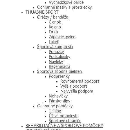
Vychádzkové palice
Ochranné masky a prostriedky
THUASNE ŠPORT
Ortézy / bandáže
Členok
Koleno
Driek
Zápästie, palec
Lakeť
Športová kompresia
Ponožky
Podkolienky
Návleky
Regenerácia
Športová spodná bielizeň
Podprsenky
Rovnomerná podpora
Vyššia podpora
Najvyššia podpora
Nohavičky
Pánske slipy
Ochranné pomôcky
Tejping
Úľava od bolesti
Športové chrániče
REHABILITAČNÉ A ŠPORTOVÉ POMÔCKY