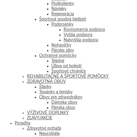
Podkolienky
Návleky
Regenerácia
Športová spodná bielizeň
Podprsenky
Rovnomerná podpora
Vyššia podpora
Najvyššia podpora
Nohavičky
Pánske slipy
Ochranné pomôcky
Tejping
Úľava od bolesti
Športové chrániče
REHABILITAČNÉ A ŠPORTOVÉ POMÔCKY
ZDRAVOTNÁ OBUV
Šľapky
Topánky a tenisky
Obuv pre zdravotníkov
Dámska obuv
Pánska obuv
VÝŽIVOVÉ DOPLNKY
ZĽAVY/AKCIE
Poradňa
Zdravotné potiaže
Neurológia