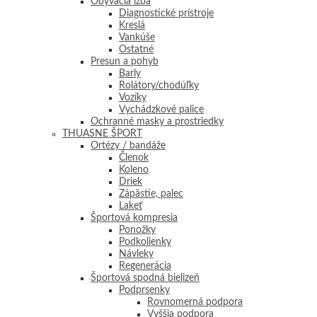
Obývacia izba
Diagnostické prístroje
Kreslá
Vankúše
Ostatné
Presun a pohyb
Barly
Rolátory/chodúľky
Vozíky
Vychádzkové palice
Ochranné masky a prostriedky
THUASNE ŠPORT
Ortézy / bandáže
Členok
Koleno
Driek
Zápästie, palec
Lakeť
Športová kompresia
Ponožky
Podkolienky
Návleky
Regenerácia
Športová spodná bielizeň
Podprsenky
Rovnomerná podpora
Vyššia podpora