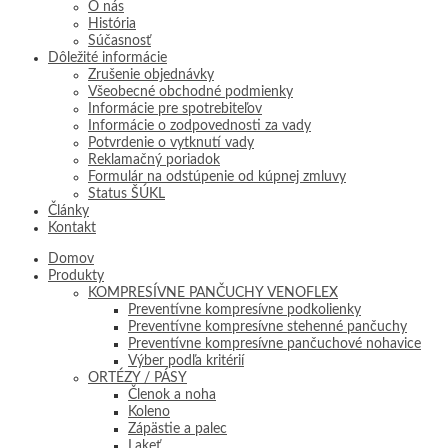
O nás
História
Súčasnosť
Dôležité informácie
Zrušenie objednávky
Všeobecné obchodné podmienky
Informácie pre spotrebiteľov
Informácie o zodpovednosti za vady
Potvrdenie o vytknutí vady
Reklamačný poriadok
Formulár na odstúpenie od kúpnej zmluvy
Status ŠÚKL
Články
Kontakt
Domov
Produkty
KOMPRESÍVNE PANČUCHY VENOFLEX
Preventívne kompresívne podkolienky
Preventívne kompresívne stehenné pančuchy
Preventívne kompresívne pančuchové nohavice
Výber podľa kritérií
ORTÉZY / PÁSY
Členok a noha
Koleno
Zápästie a palec
Lakeť