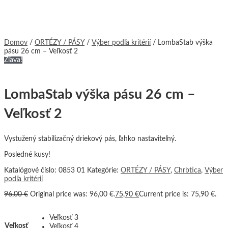
Domov
/
ORTÉZY / PÁSY
/
Výber podľa kritérií
/ LombaStab výška
pásu 26 cm – Veľkosť 2
Zľava!
LombaStab výška pásu 26 cm –
Veľkosť 2
Vystužený stabilizačný driekový pás, ľahko nastaviteľný.
Posledné kusy!
Katalógové číslo:
0853 01
Kategórie:
ORTÉZY / PÁSY
,
Chrbtica
,
Výber
podľa kritérií
96,00
€
Original price was: 96,00 €.
75,90
€
Current price is: 75,90 €.
Veľkosť 3
Veľkosť
Veľkosť 4