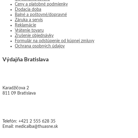
Ceny a platobné podmienky
Dodacia doba
Balné a poštovné/dopravné
Záruka a servis
Reklamácie
Vrátenie tovaru
Zrušenie objednávky
Formulár na odstúpenie od kúpnej zmluvy
Ochrana osobných údajov
Výdajňa Bratislava
THUASNE MEDICAL, s.r.o.
Karadžičova 2
811 09 Bratislava
Kontakty:
Telefón: +421 2 555 628 35
Email: medicalba@thuasne.sk