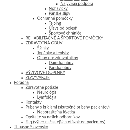
Najvyššia podpora
Nohavičky
Pánske slipy
Ochranné pomôcky
Tejping
Úľava od bolesti
Športové chrániče
REHABILITAČNÉ A ŠPORTOVÉ POMÔCKY
ZDRAVOTNÁ OBUV
Šľapky
Topánky a tenisky
Obuv pre zdravotníkov
Dámska obuv
Pánska obuv
VÝŽIVOVÉ DOPLNKY
ZĽAVY/AKCIE
Poradňa
Zdravotné potiaže
Neurológia
Lymfológia
Kontakty
Príbehy s krídlami (skutočné príbehy pacientov)
Neporaziteľná Kvetka
Opýtajte sa našich odborníkov
Faq (výber načastejších otázok od pacientov)
Thuasne Slovensko