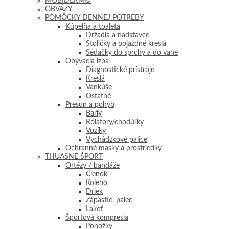
MOBIDERM®
OBVÄZY
POMÔCKY DENNEJ POTREBY
Kúpelňa a toaleta
Držadlá a nadstavce
Stoličky a pojazdné kreslá
Sedačky do sprchy a do vane
Obývacia izba
Diagnostické prístroje
Kreslá
Vankúše
Ostatné
Presun a pohyb
Barly
Rolátory/chodúľky
Vozíky
Vychádzkové palice
Ochranné masky a prostriedky
THUASNE ŠPORT
Ortézy / bandáže
Členok
Koleno
Driek
Zápästie, palec
Lakeť
Športová kompresia
Ponožky