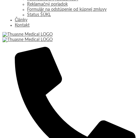
Reklamačný poriadok
Formulár na odstúpenie od kúpnej zmluvy
Status ŠÚKL
Články
Kontakt