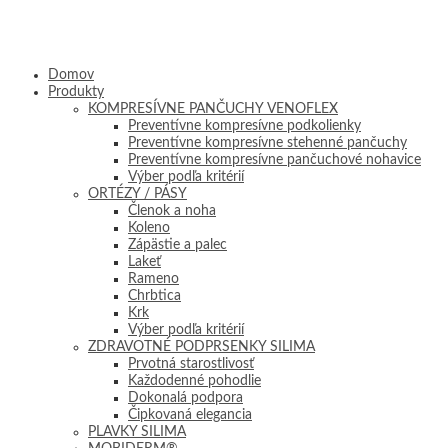
Domov
Produkty
KOMPRESÍVNE PANČUCHY VENOFLEX
Preventívne kompresívne podkolienky
Preventívne kompresívne stehenné pančuchy
Preventívne kompresívne pančuchové nohavice
Výber podľa kritérií
ORTÉZY / PÁSY
Členok a noha
Koleno
Zápästie a palec
Lakeť
Rameno
Chrbtica
Krk
Výber podľa kritérií
ZDRAVOTNÉ PODPRSENKY SILIMA
Prvotná starostlivosť
Každodenné pohodlie
Dokonalá podpora
Čipkovaná elegancia
PLAVKY SILIMA