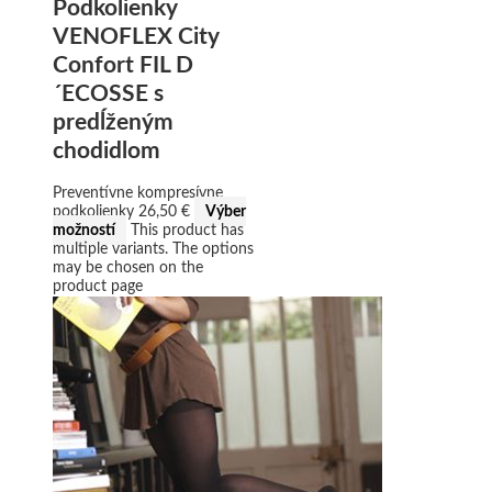
Podkolienky
VENOFLEX City
Confort FIL D
´ECOSSE s
predĺženým
chodidlom
Preventívne kompresívne
podkolienky
26,50
€
Výber
možností
This product has
multiple variants. The options
may be chosen on the
product page