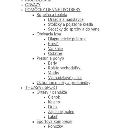
MOBIDERM®
OBVÄZY
POMÔCKY DENNEJ POTREBY
Kúpelňa a toaleta
Držadlá a nadstavce
Stoličky a pojazdné kreslá
Sedačky do sprchy a do vane
Obývacia izba
Diagnostické prístroje
Kreslá
Vankúše
Ostatné
Presun a pohyb
Barly
Rolátory/chodúľky
Vozíky
Vychádzkové palice
Ochranné masky a prostriedky
THUASNE ŠPORT
Ortézy / bandáže
Členok
Koleno
Driek
Zápästie, palec
Lakeť
Športová kompresia
Ponožky