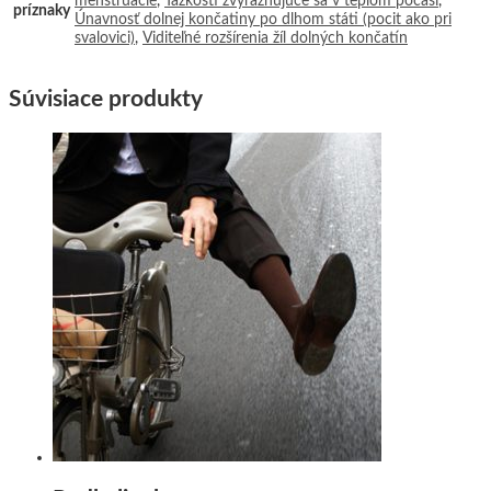
menštruácie
,
Ťažkosti zvýrazňujúce sa v teplom počasí
,
príznaky
Únavnosť dolnej končatiny po dlhom státi (pocit ako pri
svalovici)
,
Viditeľné rozšírenia žíl dolných končatín
Súvisiace produkty