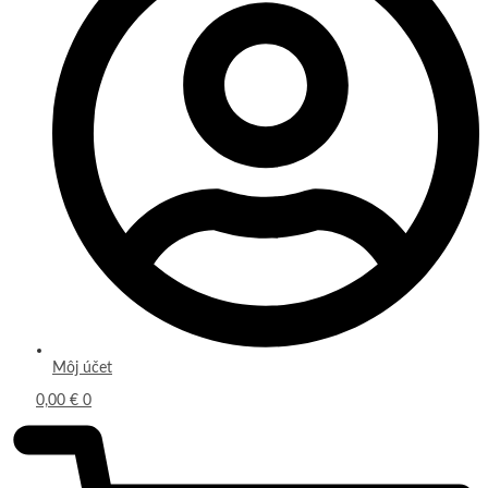
Môj účet
0,00
€
0