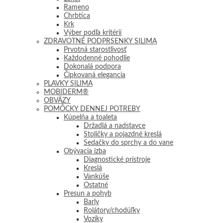
Rameno
Chrbtica
Krk
Výber podľa kritérií
ZDRAVOTNÉ PODPRSENKY SILIMA
Prvotná starostlivosť
Každodenné pohodlie
Dokonalá podpora
Čipkovaná elegancia
PLAVKY SILIMA
MOBIDERM®
OBVÄZY
POMÔCKY DENNEJ POTREBY
Kúpelňa a toaleta
Držadlá a nadstavce
Stoličky a pojazdné kreslá
Sedačky do sprchy a do vane
Obývacia izba
Diagnostické prístroje
Kreslá
Vankúše
Ostatné
Presun a pohyb
Barly
Rolátory/chodúľky
Vozíky