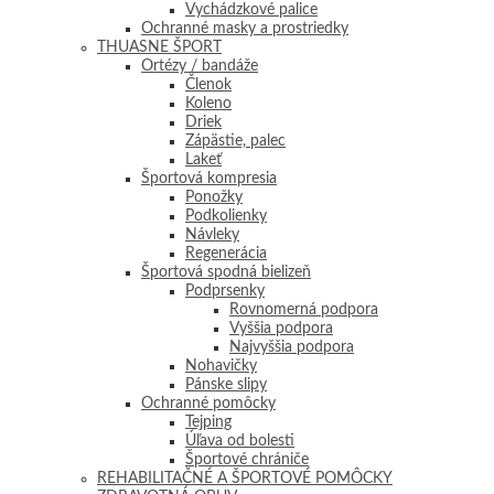
Vychádzkové palice
Ochranné masky a prostriedky
THUASNE ŠPORT
Ortézy / bandáže
Členok
Koleno
Driek
Zápästie, palec
Lakeť
Športová kompresia
Ponožky
Podkolienky
Návleky
Regenerácia
Športová spodná bielizeň
Podprsenky
Rovnomerná podpora
Vyššia podpora
Najvyššia podpora
Nohavičky
Pánske slipy
Ochranné pomôcky
Tejping
Úľava od bolesti
Športové chrániče
REHABILITAČNÉ A ŠPORTOVÉ POMÔCKY