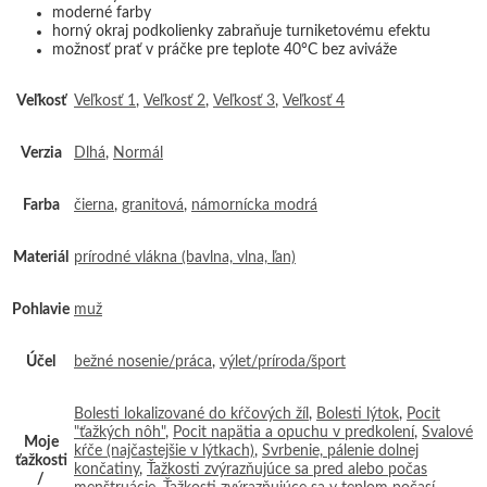
moderné farby
horný okraj podkolienky zabraňuje turniketovému efektu
možnosť prať v práčke pre teplote 40°C bez aviváže
Veľkosť
Veľkosť 1
,
Veľkosť 2
,
Veľkosť 3
,
Veľkosť 4
Verzia
Dlhá
,
Normál
Farba
čierna
,
granitová
,
námornícka modrá
Materiál
prírodné vlákna (bavlna, vlna, ľan)
Pohlavie
muž
Účel
bežné nosenie/práca
,
výlet/príroda/šport
Bolesti lokalizované do kŕčových žíl
,
Bolesti lýtok
,
Pocit
"ťažkých nôh"
,
Pocit napätia a opuchu v predkolení
,
Svalové
Moje
kŕče (najčastejšie v lýtkach)
,
Svrbenie, pálenie dolnej
ťažkosti
končatiny
,
Ťažkosti zvýrazňujúce sa pred alebo počas
/