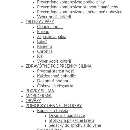
Preventívne kompresívne podkolienky
Preventívne kompresívne stehenné pančuchy
Preventívne kompresívne pančuchové nohavice
Výber podľa kritérií
ORTÉZY / PÁSY
Členok a noha
Koleno
Zápästie a palec
Lakeť
Rameno
Chrbtica
Krk
Výber podľa kritérií
ZDRAVOTNÉ PODPRSENKY SILIMA
Prvotná starostlivosť
Každodenné pohodlie
Dokonalá podpora
Čipkovaná elegancia
PLAVKY SILIMA
MOBIDERM®
OBVÄZY
POMÔCKY DENNEJ POTREBY
Kúpelňa a toaleta
Držadlá a nadstavce
Stoličky a pojazdné kreslá
Sedačky do sprchy a do vane