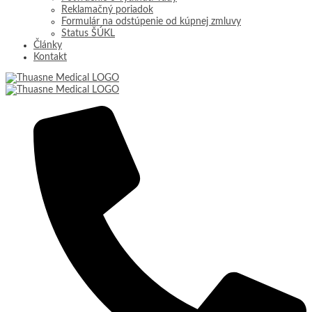
Reklamačný poriadok
Formulár na odstúpenie od kúpnej zmluvy
Status ŠÚKL
Články
Kontakt