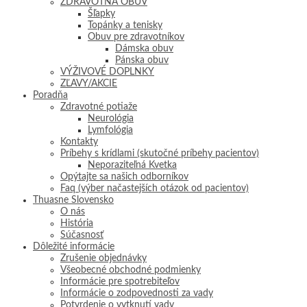
ZDRAVOTNÁ OBUV
Šľapky
Topánky a tenisky
Obuv pre zdravotníkov
Dámska obuv
Pánska obuv
VÝŽIVOVÉ DOPLNKY
ZĽAVY/AKCIE
Poradňa
Zdravotné potiaže
Neurológia
Lymfológia
Kontakty
Príbehy s krídlami (skutočné príbehy pacientov)
Neporaziteľná Kvetka
Opýtajte sa našich odborníkov
Faq (výber načastejších otázok od pacientov)
Thuasne Slovensko
O nás
História
Súčasnosť
Dôležité informácie
Zrušenie objednávky
Všeobecné obchodné podmienky
Informácie pre spotrebiteľov
Informácie o zodpovednosti za vady
Potvrdenie o vytknutí vady