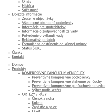
O nás
História
Súčasnosť
Dôležité informácie
Zrušenie objednávky
Všeobecné obchodné podmienky
Informácie pre spotrebiteľov
Informácie o zodpovednosti za vady
Potvrdenie o vytknutí vady
Reklamačný poriadok
Formulár na odstúpenie od kúpnej zmluvy
Status ŠÚKL
Články
Kontakt
Domov
Produkty
KOMPRESÍVNE PANČUCHY VENOFLEX
Preventívne kompresívne podkolienky
Preventívne kompresívne stehenné pančuchy
Preventívne kompresívne pančuchové nohavice
Výber podľa kritérií
ORTÉZY / PÁSY
Členok a noha
Koleno
Zápästie a palec
Lakeť