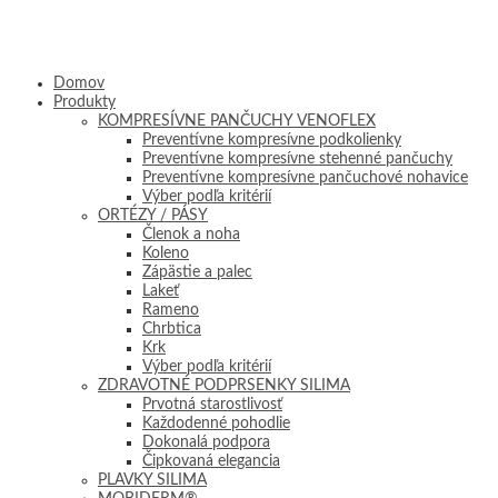
Domov
Produkty
KOMPRESÍVNE PANČUCHY VENOFLEX
Preventívne kompresívne podkolienky
Preventívne kompresívne stehenné pančuchy
Preventívne kompresívne pančuchové nohavice
Výber podľa kritérií
ORTÉZY / PÁSY
Členok a noha
Koleno
Zápästie a palec
Lakeť
Rameno
Chrbtica
Krk
Výber podľa kritérií
ZDRAVOTNÉ PODPRSENKY SILIMA
Prvotná starostlivosť
Každodenné pohodlie
Dokonalá podpora
Čipkovaná elegancia
PLAVKY SILIMA