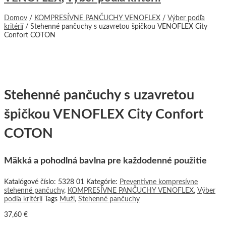
Domov
/
KOMPRESÍVNE PANČUCHY VENOFLEX
/
Výber podľa
kritérií
/ Stehenné pančuchy s uzavretou špičkou VENOFLEX City
Confort COTON
Stehenné pančuchy s uzavretou
špičkou VENOFLEX City Confort
COTON
Mäkká a pohodlná bavlna pre každodenné použitie
Katalógové číslo:
5328 01
Kategórie:
Preventívne kompresívne
stehenné pančuchy
,
KOMPRESÍVNE PANČUCHY VENOFLEX
,
Výber
podľa kritérií
Tags
Muži
,
Stehenné pančuchy
37,60
€