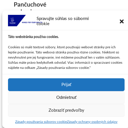
Pančuchové
nohavice s
Spravujte súhlas so súbormi
uzavretou špičkou
cookie
VENOFLEX City
Confort COTON
Táto webstránka používa cookies.
Preventívne kompresívne
Cookies sú malé textové súbory, ktoré používajú webové stránky pre ich
pančuchové nohavice
49,95
€
lepšie používanie. Táto webová stránka používa rôzne cookies. Niektoré sú
Výber možností
This
nevyhnutné pre jej fungovanie, iné môžeme používať len s vaším súhlasom.
product has multiple variants.
Súhlas máte právo kedykoľvek odvolať. Viac informácií o spracúvaní cookies
The options may be chosen
nájdete na odkaze „Zásady používania súborov cookie.“
on the product page
Prijať
Odmietnuť
Stehenné pančuchy
s uzavretou špičkou
Zobraziť predvoľby
VENOFLEX
Incognito ABSOLU
Zásady používania súborov cookie
Zásady ochrany osobných údajov