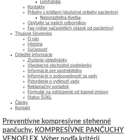
Lymfológia
Kontakty
Príbehy s krídlami (skutočné príbehy pacientov)
Neporaziteľná Kvetka
Opýtajte sa našich odborníkov
Faq (výber načastejších otázok od pacientov)
Thuasne Slovensko
O nás
História
Súčasnosť
Dôležité informácie
Zrušenie objednávky
Všeobecné obchodné podmienky
Informácie pre spotrebiteľov
Informácie o zodpovednosti za vady
Potvrdenie o vytknutí vady
Reklamačný poriadok
Formulár na odstúpenie od kúpnej zmluvy
Status ŠÚKL
Články
Kontakt
Preventívne kompresívne stehenné
pančuchy
,
KOMPRESÍVNE PANČUCHY
VENOFLEX
,
Výber podľa kritérií