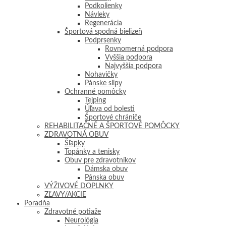
Podkolienky
Návleky
Regenerácia
Športová spodná bielizeň
Podprsenky
Rovnomerná podpora
Vyššia podpora
Najvyššia podpora
Nohavičky
Pánske slipy
Ochranné pomôcky
Tejping
Úľava od bolesti
Športové chrániče
REHABILITAČNÉ A ŠPORTOVÉ POMÔCKY
ZDRAVOTNÁ OBUV
Šľapky
Topánky a tenisky
Obuv pre zdravotníkov
Dámska obuv
Pánska obuv
VÝŽIVOVÉ DOPLNKY
ZĽAVY/AKCIE
Poradňa
Zdravotné potiaže
Neurológia