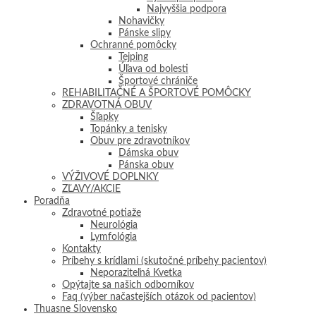
Najvyššia podpora
Nohavičky
Pánske slipy
Ochranné pomôcky
Tejping
Úľava od bolesti
Športové chrániče
REHABILITAČNÉ A ŠPORTOVÉ POMÔCKY
ZDRAVOTNÁ OBUV
Šľapky
Topánky a tenisky
Obuv pre zdravotníkov
Dámska obuv
Pánska obuv
VÝŽIVOVÉ DOPLNKY
ZĽAVY/AKCIE
Poradňa
Zdravotné potiaže
Neurológia
Lymfológia
Kontakty
Príbehy s krídlami (skutočné príbehy pacientov)
Neporaziteľná Kvetka
Opýtajte sa našich odborníkov
Faq (výber načastejších otázok od pacientov)
Thuasne Slovensko