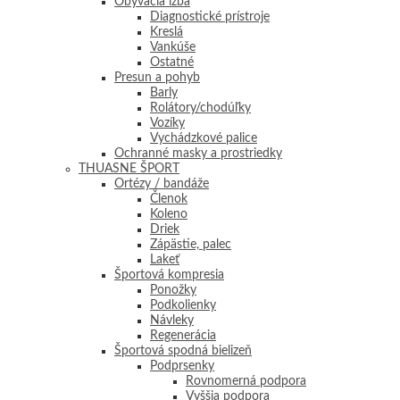
Obývacia izba
Diagnostické prístroje
Kreslá
Vankúše
Ostatné
Presun a pohyb
Barly
Rolátory/chodúľky
Vozíky
Vychádzkové palice
Ochranné masky a prostriedky
THUASNE ŠPORT
Ortézy / bandáže
Členok
Koleno
Driek
Zápästie, palec
Lakeť
Športová kompresia
Ponožky
Podkolienky
Návleky
Regenerácia
Športová spodná bielizeň
Podprsenky
Rovnomerná podpora
Vyššia podpora