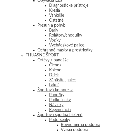
Obývacia izba
Diagnostické prístroje
Kreslá
Vankúše
Ostatné
Presun a pohyb
Barly
Rolátory/chodúľky
Vozíky
Vychádzkové palice
Ochranné masky a prostriedky
THUASNE ŠPORT
Ortézy / bandáže
Členok
Koleno
Driek
Zápästie, palec
Lakeť
Športová kompresia
Ponožky
Podkolienky
Návleky
Regenerácia
Športová spodná bielizeň
Podprsenky
Rovnomerná podpora
Vyššia podpora