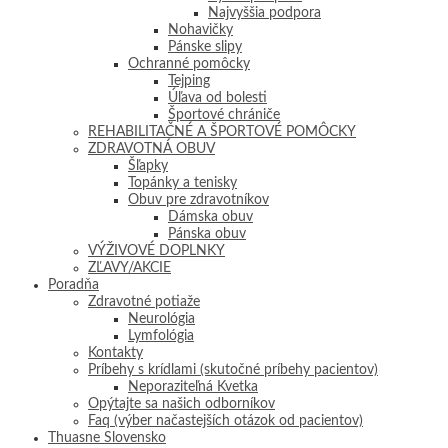
Najvyššia podpora
Nohavičky
Pánske slipy
Ochranné pomôcky
Tejping
Úľava od bolesti
Športové chrániče
REHABILITAČNÉ A ŠPORTOVÉ POMÔCKY
ZDRAVOTNÁ OBUV
Šľapky
Topánky a tenisky
Obuv pre zdravotníkov
Dámska obuv
Pánska obuv
VÝŽIVOVÉ DOPLNKY
ZĽAVY/AKCIE
Poradňa
Zdravotné potiaže
Neurológia
Lymfológia
Kontakty
Príbehy s krídlami (skutočné príbehy pacientov)
Neporaziteľná Kvetka
Opýtajte sa našich odborníkov
Faq (výber načastejších otázok od pacientov)
Thuasne Slovensko