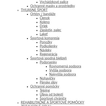
Vychádzkové palice
Ochranné masky a prostriedky
THUASNE ŠPORT
Ortézy / bandáže
Členok
Koleno
Driek
Zápästie, palec
Lakeť
Športová kompresia
Ponožky
Podkolienky
Návleky
Regenerácia
Športová spodná bielizeň
Podprsenky
Rovnomerná podpora
Vyššia podpora
Najvyššia podpora
Nohavičky
Pánske slipy
Ochranné pomôcky
Tejping
Úľava od bolesti
Športové chrániče
REHABILITAČNÉ A ŠPORTOVÉ POMÔCKY