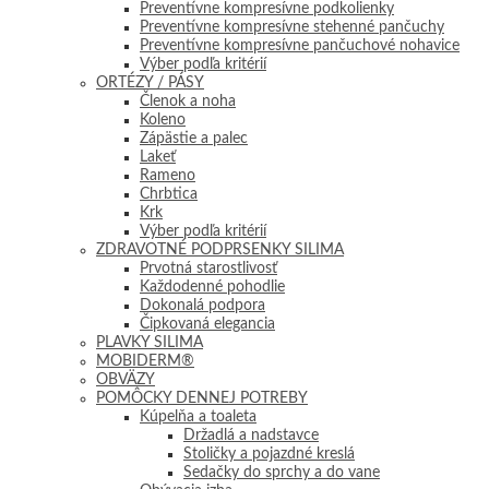
Preventívne kompresívne podkolienky
Preventívne kompresívne stehenné pančuchy
Preventívne kompresívne pančuchové nohavice
Výber podľa kritérií
ORTÉZY / PÁSY
Členok a noha
Koleno
Zápästie a palec
Lakeť
Rameno
Chrbtica
Krk
Výber podľa kritérií
ZDRAVOTNÉ PODPRSENKY SILIMA
Prvotná starostlivosť
Každodenné pohodlie
Dokonalá podpora
Čipkovaná elegancia
PLAVKY SILIMA
MOBIDERM®
OBVÄZY
POMÔCKY DENNEJ POTREBY
Kúpelňa a toaleta
Držadlá a nadstavce
Stoličky a pojazdné kreslá
Sedačky do sprchy a do vane