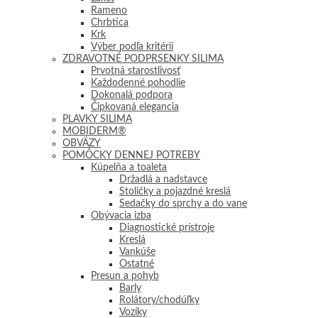
Rameno
Chrbtica
Krk
Výber podľa kritérií
ZDRAVOTNÉ PODPRSENKY SILIMA
Prvotná starostlivosť
Každodenné pohodlie
Dokonalá podpora
Čipkovaná elegancia
PLAVKY SILIMA
MOBIDERM®
OBVÄZY
POMÔCKY DENNEJ POTREBY
Kúpelňa a toaleta
Držadlá a nadstavce
Stoličky a pojazdné kreslá
Sedačky do sprchy a do vane
Obývacia izba
Diagnostické prístroje
Kreslá
Vankúše
Ostatné
Presun a pohyb
Barly
Rolátory/chodúľky
Vozíky