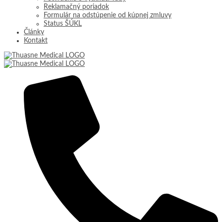
Reklamačný poriadok
Formulár na odstúpenie od kúpnej zmluvy
Status ŠÚKL
Články
Kontakt