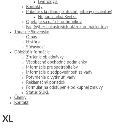
Lymfológia
Kontakty
Príbehy s krídlami (skutočné príbehy pacientov)
Neporaziteľná Kvetka
Opýtajte sa našich odborníkov
Faq (výber načastejších otázok od pacientov)
Thuasne Slovensko
O nás
História
Súčasnosť
Dôležité informácie
Zrušenie objednávky
Všeobecné obchodné podmienky
Informácie pre spotrebiteľov
Informácie o zodpovednosti za vady
Potvrdenie o vytknutí vady
Reklamačný poriadok
Formulár na odstúpenie od kúpnej zmluvy
Status ŠÚKL
Články
Kontakt
XL