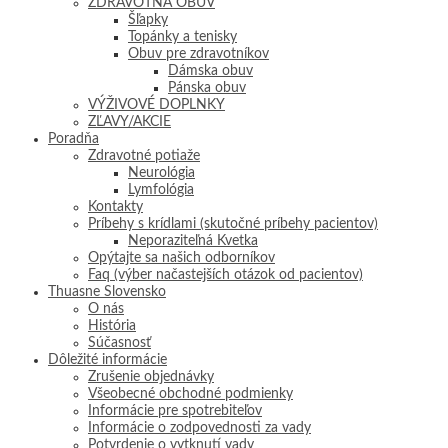
ZDRAVOTNÁ OBUV
Šľapky
Topánky a tenisky
Obuv pre zdravotníkov
Dámska obuv
Pánska obuv
VÝŽIVOVÉ DOPLNKY
ZĽAVY/AKCIE
Poradňa
Zdravotné potiaže
Neurológia
Lymfológia
Kontakty
Príbehy s krídlami (skutočné príbehy pacientov)
Neporaziteľná Kvetka
Opýtajte sa našich odborníkov
Faq (výber načastejších otázok od pacientov)
Thuasne Slovensko
O nás
História
Súčasnosť
Dôležité informácie
Zrušenie objednávky
Všeobecné obchodné podmienky
Informácie pre spotrebiteľov
Informácie o zodpovednosti za vady
Potvrdenie o vytknutí vady