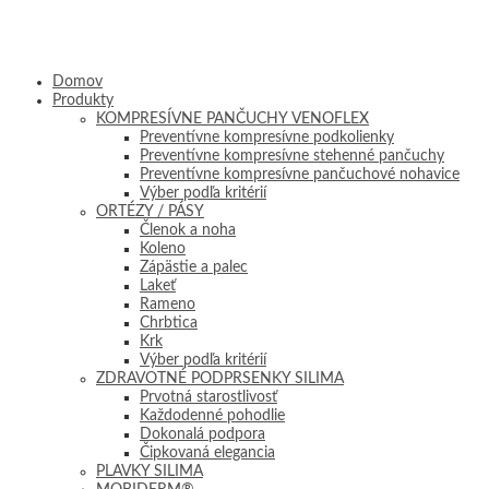
Domov
Produkty
KOMPRESÍVNE PANČUCHY VENOFLEX
Preventívne kompresívne podkolienky
Preventívne kompresívne stehenné pančuchy
Preventívne kompresívne pančuchové nohavice
Výber podľa kritérií
ORTÉZY / PÁSY
Členok a noha
Koleno
Zápästie a palec
Lakeť
Rameno
Chrbtica
Krk
Výber podľa kritérií
ZDRAVOTNÉ PODPRSENKY SILIMA
Prvotná starostlivosť
Každodenné pohodlie
Dokonalá podpora
Čipkovaná elegancia
PLAVKY SILIMA