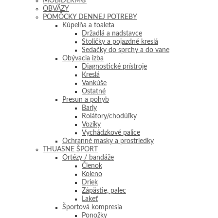
MOBIDERM®
OBVÄZY
POMÔCKY DENNEJ POTREBY
Kúpelňa a toaleta
Držadlá a nadstavce
Stoličky a pojazdné kreslá
Sedačky do sprchy a do vane
Obývacia izba
Diagnostické prístroje
Kreslá
Vankúše
Ostatné
Presun a pohyb
Barly
Rolátory/chodúľky
Vozíky
Vychádzkové palice
Ochranné masky a prostriedky
THUASNE ŠPORT
Ortézy / bandáže
Členok
Koleno
Driek
Zápästie, palec
Lakeť
Športová kompresia
Ponožky