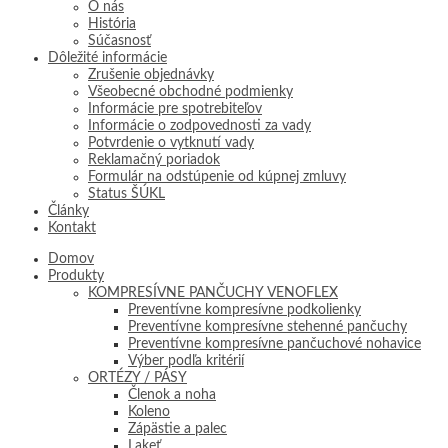
O nás
História
Súčasnosť
Dôležité informácie
Zrušenie objednávky
Všeobecné obchodné podmienky
Informácie pre spotrebiteľov
Informácie o zodpovednosti za vady
Potvrdenie o vytknutí vady
Reklamačný poriadok
Formulár na odstúpenie od kúpnej zmluvy
Status ŠÚKL
Články
Kontakt
Domov
Produkty
KOMPRESÍVNE PANČUCHY VENOFLEX
Preventívne kompresívne podkolienky
Preventívne kompresívne stehenné pančuchy
Preventívne kompresívne pančuchové nohavice
Výber podľa kritérií
ORTÉZY / PÁSY
Členok a noha
Koleno
Zápästie a palec
Lakeť