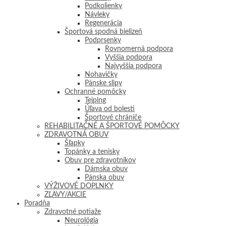
Podkolienky
Návleky
Regenerácia
Športová spodná bielizeň
Podprsenky
Rovnomerná podpora
Vyššia podpora
Najvyššia podpora
Nohavičky
Pánske slipy
Ochranné pomôcky
Tejping
Úľava od bolesti
Športové chrániče
REHABILITAČNÉ A ŠPORTOVÉ POMÔCKY
ZDRAVOTNÁ OBUV
Šľapky
Topánky a tenisky
Obuv pre zdravotníkov
Dámska obuv
Pánska obuv
VÝŽIVOVÉ DOPLNKY
ZĽAVY/AKCIE
Poradňa
Zdravotné potiaže
Neurológia