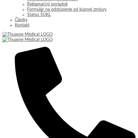
Reklamačný poriadok
Formulár na odstúpenie od kúpnej zmluvy
Status ŠÚKL
Články
Kontakt