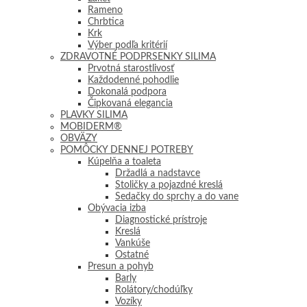
Rameno
Chrbtica
Krk
Výber podľa kritérií
ZDRAVOTNÉ PODPRSENKY SILIMA
Prvotná starostlivosť
Každodenné pohodlie
Dokonalá podpora
Čipkovaná elegancia
PLAVKY SILIMA
MOBIDERM®
OBVÄZY
POMÔCKY DENNEJ POTREBY
Kúpelňa a toaleta
Držadlá a nadstavce
Stoličky a pojazdné kreslá
Sedačky do sprchy a do vane
Obývacia izba
Diagnostické prístroje
Kreslá
Vankúše
Ostatné
Presun a pohyb
Barly
Rolátory/chodúľky
Vozíky