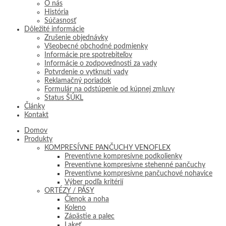
O nás
História
Súčasnosť
Dôležité informácie
Zrušenie objednávky
Všeobecné obchodné podmienky
Informácie pre spotrebiteľov
Informácie o zodpovednosti za vady
Potvrdenie o vytknutí vady
Reklamačný poriadok
Formulár na odstúpenie od kúpnej zmluvy
Status ŠÚKL
Články
Kontakt
Domov
Produkty
KOMPRESÍVNE PANČUCHY VENOFLEX
Preventívne kompresívne podkolienky
Preventívne kompresívne stehenné pančuchy
Preventívne kompresívne pančuchové nohavice
Výber podľa kritérií
ORTÉZY / PÁSY
Členok a noha
Koleno
Zápästie a palec
Lakeť