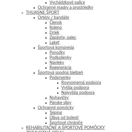
Vychádzkové palice
Ochranné masky a prostriedky
THUASNE ŠPORT
Ortézy / bandáže
Členok
Koleno
Driek
Zápästie, palec
Lakeť
Športová kompresia
Ponožky
Podkolienky
Návleky
Regenerácia
Športová spodná bielizeň
Podprsenky
Rovnomerná podpora
Vyššia podpora
Najvyššia podpora
Nohavičky
Pánske slipy
Ochranné pomôcky
Tejping
Úľava od bolesti
Športové chrániče
REHABILITAČNÉ A ŠPORTOVÉ POMÔCKY