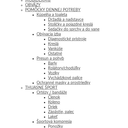
MOBIDERM®
OBVÄZY
POMÔCKY DENNEJ POTREBY
Kúpelňa a toaleta
Držadlá a nadstavce
Stoličky a pojazdné kreslá
Sedačky do sprchy a do vane
Obývacia izba
Diagnostické prístroje
Kreslá
Vankúše
Ostatné
Presun a pohyb
Barly
Rolátory/chodúľky
Vozíky
Vychádzkové palice
Ochranné masky a prostriedky
THUASNE ŠPORT
Ortézy / bandáže
Členok
Koleno
Driek
Zápästie, palec
Lakeť
Športová kompresia
Ponožky