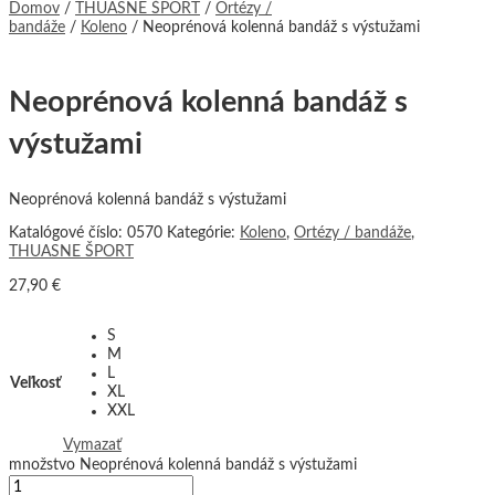
Domov
/
THUASNE ŠPORT
/
Ortézy /
bandáže
/
Koleno
/ Neoprénová kolenná bandáž s výstužami
Neoprénová kolenná bandáž s
výstužami
Neoprénová kolenná bandáž s výstužami
Katalógové číslo:
0570
Kategórie:
Koleno
,
Ortézy / bandáže
,
THUASNE ŠPORT
27,90
€
S
M
L
Veľkosť
XL
XXL
Vymazať
množstvo Neoprénová kolenná bandáž s výstužami