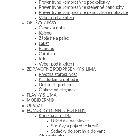
Preventívne kompresívne podkolienky
Preventívne kompresívne stehenné pančuchy
Preventívne kompresívne pančuchové nohavice
Výber podľa kritérií
ORTÉZY / PÁSY
Členok a noha
Koleno
Zápästie a palec
Lakeť
Rameno
Chrbtica
Krk
Výber podľa kritérií
ZDRAVOTNÉ PODPRSENKY SILIMA
Prvotná starostlivosť
Každodenné pohodlie
Dokonalá podpora
Čipkovaná elegancia
PLAVKY SILIMA
MOBIDERM®
OBVÄZY
POMÔCKY DENNEJ POTREBY
Kúpelňa a toaleta
Držadlá a nadstavce
Stoličky a pojazdné kreslá
Sedačky do sprchy a do vane