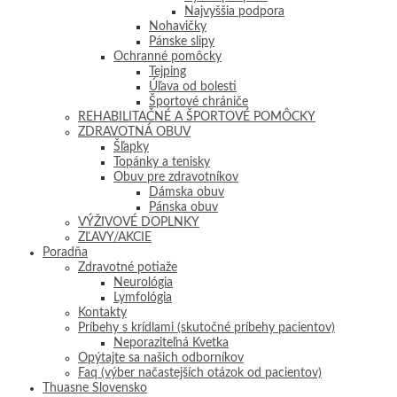
Najvyššia podpora
Nohavičky
Pánske slipy
Ochranné pomôcky
Tejping
Úľava od bolesti
Športové chrániče
REHABILITAČNÉ A ŠPORTOVÉ POMÔCKY
ZDRAVOTNÁ OBUV
Šľapky
Topánky a tenisky
Obuv pre zdravotníkov
Dámska obuv
Pánska obuv
VÝŽIVOVÉ DOPLNKY
ZĽAVY/AKCIE
Poradňa
Zdravotné potiaže
Neurológia
Lymfológia
Kontakty
Príbehy s krídlami (skutočné príbehy pacientov)
Neporaziteľná Kvetka
Opýtajte sa našich odborníkov
Faq (výber načastejších otázok od pacientov)
Thuasne Slovensko