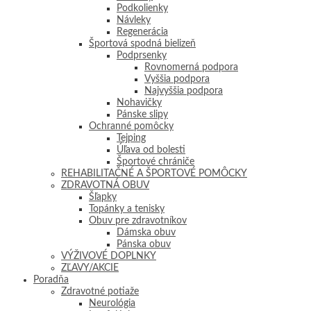
Podkolienky
Návleky
Regenerácia
Športová spodná bielizeň
Podprsenky
Rovnomerná podpora
Vyššia podpora
Najvyššia podpora
Nohavičky
Pánske slipy
Ochranné pomôcky
Tejping
Úľava od bolesti
Športové chrániče
REHABILITAČNÉ A ŠPORTOVÉ POMÔCKY
ZDRAVOTNÁ OBUV
Šľapky
Topánky a tenisky
Obuv pre zdravotníkov
Dámska obuv
Pánska obuv
VÝŽIVOVÉ DOPLNKY
ZĽAVY/AKCIE
Poradňa
Zdravotné potiaže
Neurológia