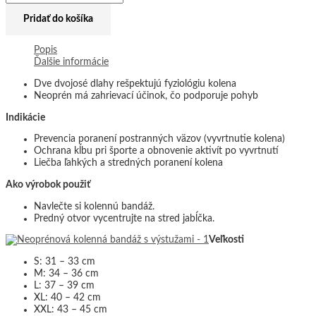
Pridať do košíka
Popis
Ďalšie informácie
Dve dvojosé dlahy rešpektujú fyziológiu kolena
Neoprén má zahrievací účinok, čo podporuje pohyb
Indikácie
Prevencia poranení postranných väzov (vyvrtnutie kolena)
Ochrana kĺbu pri športe a obnovenie aktivít po vyvrtnutí
Liečba ľahkých a stredných poranení kolena
Ako výrobok použiť
Navlečte si kolennú bandáž.
Predný otvor vycentrujte na stred jabĺčka.
Veľkosti
S: 31 – 33 cm
M: 34 – 36 cm
L: 37 – 39 cm
XL: 40 – 42 cm
XXL: 43 – 45 cm