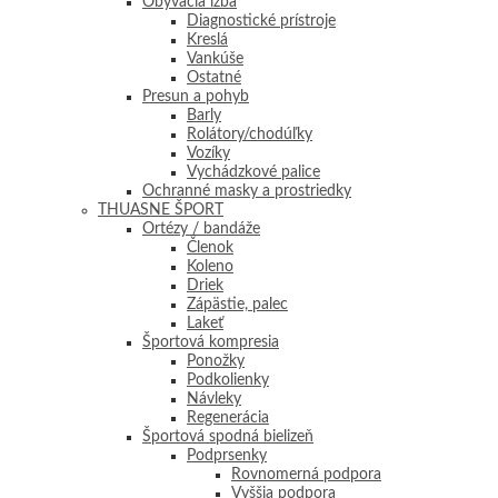
Obývacia izba
Diagnostické prístroje
Kreslá
Vankúše
Ostatné
Presun a pohyb
Barly
Rolátory/chodúľky
Vozíky
Vychádzkové palice
Ochranné masky a prostriedky
THUASNE ŠPORT
Ortézy / bandáže
Členok
Koleno
Driek
Zápästie, palec
Lakeť
Športová kompresia
Ponožky
Podkolienky
Návleky
Regenerácia
Športová spodná bielizeň
Podprsenky
Rovnomerná podpora
Vyššia podpora