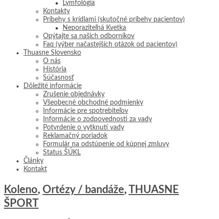
Lymfológia
Kontakty
Príbehy s krídlami (skutočné príbehy pacientov)
Neporaziteľná Kvetka
Opýtajte sa našich odborníkov
Faq (výber načastejších otázok od pacientov)
Thuasne Slovensko
O nás
História
Súčasnosť
Dôležité informácie
Zrušenie objednávky
Všeobecné obchodné podmienky
Informácie pre spotrebiteľov
Informácie o zodpovednosti za vady
Potvrdenie o vytknutí vady
Reklamačný poriadok
Formulár na odstúpenie od kúpnej zmluvy
Status ŠÚKL
Články
Kontakt
Koleno
,
Ortézy / bandáže
,
THUASNE
ŠPORT