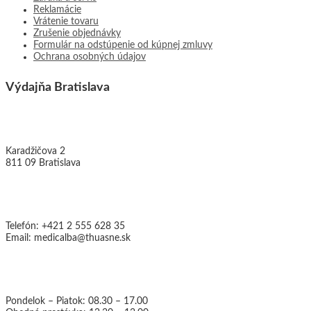
Reklamácie
Vrátenie tovaru
Zrušenie objednávky
Formulár na odstúpenie od kúpnej zmluvy
Ochrana osobných údajov
Výdajňa Bratislava
THUASNE MEDICAL, s.r.o.
Karadžičova 2
811 09 Bratislava
Kontakty:
Telefón: +421 2 555 628 35
Email: medicalba@thuasne.sk
Otváracie hodiny:
Pondelok – Piatok: 08.30 – 17.00