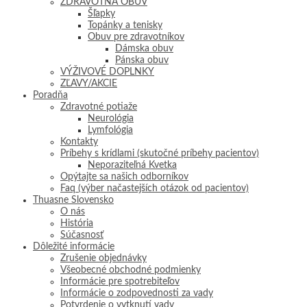
ZDRAVOTNÁ OBUV
Šľapky
Topánky a tenisky
Obuv pre zdravotníkov
Dámska obuv
Pánska obuv
VÝŽIVOVÉ DOPLNKY
ZĽAVY/AKCIE
Poradňa
Zdravotné potiaže
Neurológia
Lymfológia
Kontakty
Príbehy s krídlami (skutočné príbehy pacientov)
Neporaziteľná Kvetka
Opýtajte sa našich odborníkov
Faq (výber načastejších otázok od pacientov)
Thuasne Slovensko
O nás
História
Súčasnosť
Dôležité informácie
Zrušenie objednávky
Všeobecné obchodné podmienky
Informácie pre spotrebiteľov
Informácie o zodpovednosti za vady
Potvrdenie o vytknutí vady