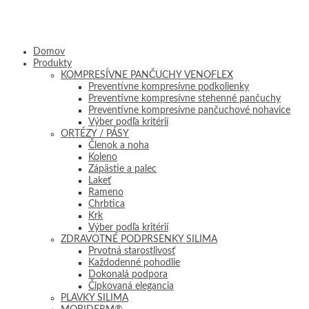
Domov
Produkty
KOMPRESÍVNE PANČUCHY VENOFLEX
Preventívne kompresívne podkolienky
Preventívne kompresívne stehenné pančuchy
Preventívne kompresívne pančuchové nohavice
Výber podľa kritérií
ORTÉZY / PÁSY
Členok a noha
Koleno
Zápästie a palec
Lakeť
Rameno
Chrbtica
Krk
Výber podľa kritérií
ZDRAVOTNÉ PODPRSENKY SILIMA
Prvotná starostlivosť
Každodenné pohodlie
Dokonalá podpora
Čipkovaná elegancia
PLAVKY SILIMA